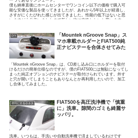
一つであるサンシェード。
僕も納車直後にホームセンターでワンコイン以下の価格で購入可
能な安価な製品を使ってきましたが、あれから5年以上が経過し、
さすがにくたびれた感じが出てきました。性能の低下はないと思
いますが十分使いましたので新しい物に交換したいと思います。
今回はそんなお話。
「Mountek nGroove Snap」ス
DIY
マホ車載ホルダーとFIAT500純
正ナビステーを合体させてみた
「Mountek nGroove Snap」は、CD差し込み口にホルダーを取付
けるだけの簡単仕様なのですが、僕のFIAT500には無駄になってし
まった純正オプションのナビステーが取付けられています。外す
と穴が開いてしまうこともありなんとか再利用したいので、加工
し合体してみました。
FIAT500を高圧洗浄機で「慎重
便利にする小ネタ
に」洗車。隙間のゴミも綺麗サ
ッパリ。
洗車。いつもは、手洗いや自動洗車機で済ましているわけです