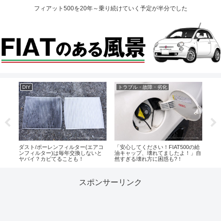
フィアット500を20年～乗り続けていく予定が半分でした
DIY
トラブル・故障・劣化
定
10
ダスト/ポーレンフィルター(エアコ
「安心してください！FIAT500の給
FI
る
ンフィルター)は毎年交換しないと
油キャップ、壊れてましたよ！」自
ンジ
ヤバイ？カビてることも！
然すぎる壊れ方に困惑も?！
スポンサーリンク