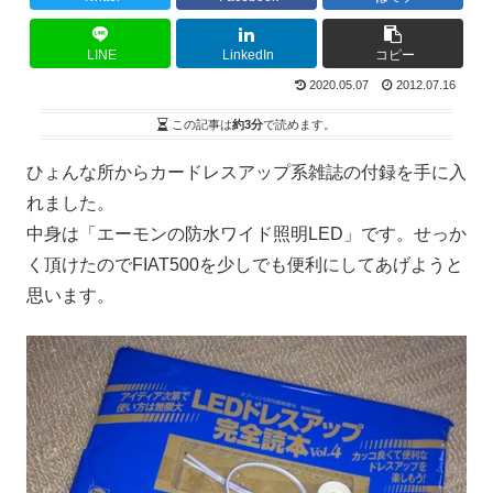
LINE
LinkedIn
コピー
2020.05.07
2012.07.16
この記事は
約3分
で読めます。
ひょんな所からカードレスアップ系雑誌の付録を手に入
れました。
中身は「エーモンの防水ワイド照明LED」です。せっか
く頂けたのでFIAT500を少しでも便利にしてあげようと
思います。