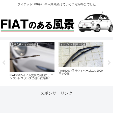
フィアット500を20年～乗り続けていく予定が半分でした
定期点検・オイル交換
トラブル・故障・劣化
DI
など
FIAT500の前後ワイパーゴムを2000
円で交換
FIAT500のオイル交換で笑顔に。エ
ヘッ
ンジンレスポンスの違いに感動！
分も
ぞ！
スポンサーリンク