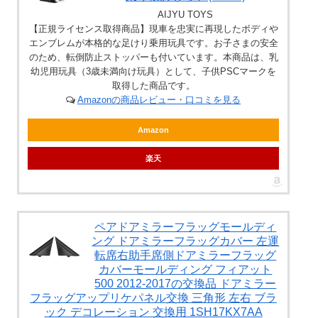
AIJYU TOYS
【正規ライセンス取得商品】現車を忠実に再現したボディや
エンブレムが本格的な足けり乗用玩具です。お子さまの安全
のため、転倒防止ストッパーも付いています。本商品は、乳
幼児用玩具（3歳未満向け玩具）として、子供PSCマークを
取得した商品です。
Amazonの商品レビュー・口コミを見る
Amazon
楽天
ペアドアミラーフラッグモールディ
ング ドアミラーフラッグカバー 左運
転席右助手席側ドアミラーフラッグ
カバーモールディング フィアット
500 2012-2017の交換品 ドアミラー
フラッグアップリケパネル交換 三角形 左右 ブラ
ック デコレーション 交換用 1SH17KX7AA