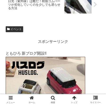
日光（紫外線）は敵だ！樹脂ゴムパー
ツが劣化していくのを少しでも遅らせ
る方法
イベント
スポンサーリンク
ともひろ 新ブログ開設!!
メニュー
ホーム
検索
トップ
サイドバー