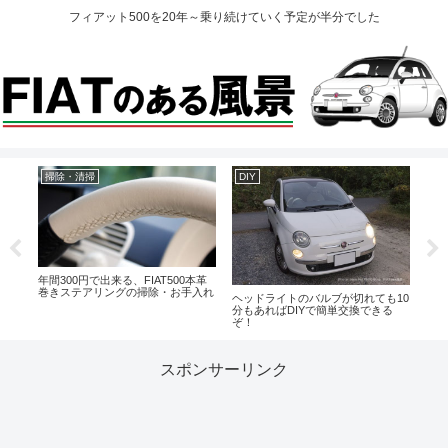
フィアット500を20年～乗り続けていく予定が半分でした
掃除・清掃
DIY
ト
ミッシ
年間300円で出来る、FIAT500本革
ズベ
巻きステアリングの掃除・お手入れ
ヘッドライトのバルブが切れても10
「安
分もあればDIYで簡単交換できる
油キ
ぞ！
然す
スポンサーリンク