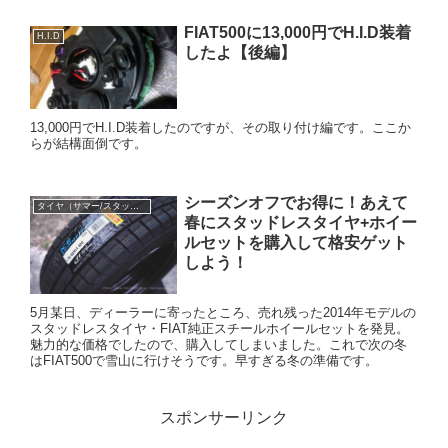
FIAT500に13,000円でH.I.D装着
H.I.D
したよ【後編】
13,000円でH.I.D装着したのですが、その取り付け編です。ここか
らが結構面倒です。
シーズンオフでお得に！あえて
タイヤ（サマー/スタッドレス）
春にスタッドレスタイヤ+ホイー
ルセットを購入して格安ゲット
しよう！
5月某日、ディーラーに寄ったところ、売れ残った2014年モデルの
スタッドレスタイヤ・FIAT純正スチールホイールセットを発見。
魅力的な価格でしたので、購入してしまいました。これで次の冬
はFIAT500で雪山に行けそうです。早すぎる冬の準備です。
スポンサーリンク