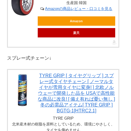
生産国:韓国
Amazonの商品レビュー・口コミを見る
Amazon
楽天
スプレー式チェーン↓
TYRE GRIP [ タイヤグリップ ] スプ
レー式タイヤチェーン [ ノーマルタ
イヤが雪用タイヤに変身! ] 北欧ノル
ウェーで開発した品を USAで高性能
な商品に改良! [ 備え有れば憂い無し ]
冬の必需品アイテム[ TYRE GRIP ]
BGTG-1[HTRC2.1]
TYRE GRIP
北米産木材の樹脂を原料としているため、環境にやさしく、
タイヤを傷めません