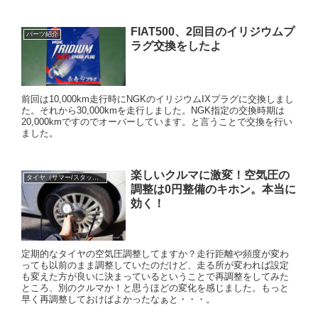
FIAT500、2回目のイリジウムプ
パーツ紹介
ラグ交換をしたよ
前回は10,000km走行時にNGKのイリジウムIXプラグに交換しまし
た。それから30,000kmを走行しました。NGK指定の交換時期は
20,000kmですのでオーバーしています。と言うことで交換を行い
ました。
楽しいクルマに激変！空気圧の
タイヤ（サマー/スタッドレス）
調整は0円整備のキホン。本当に
効く！
定期的なタイヤの空気圧調整してますか？走行距離や頻度が変わ
っても以前のまま調整していたのだけど、走る所が変われば設定
も変えた方が良いに決まっているということで再調整をしてみた
ところ、別のクルマか！と思うほどの変化を感じました。もっと
早く再調整しておけばよかったなぁと・・・。