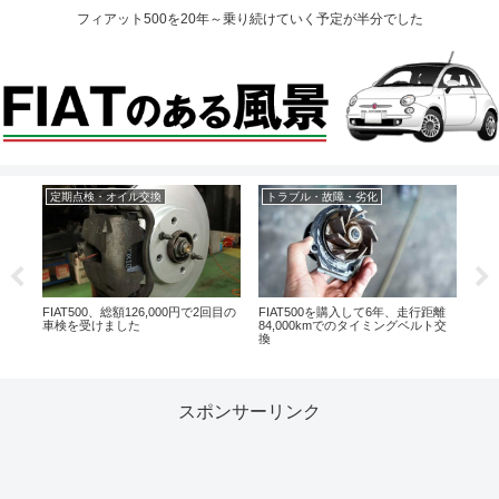
フィアット500を20年～乗り続けていく予定が半分でした
定期点検・オイル交換
トラブル・故障・劣化
掃
がな
FIAT500、総額126,000円で2回目の
FIAT500を購入して6年、走行距離
年間
車検を受けました
84,000kmでのタイミングベルト交
巻き
換
スポンサーリンク