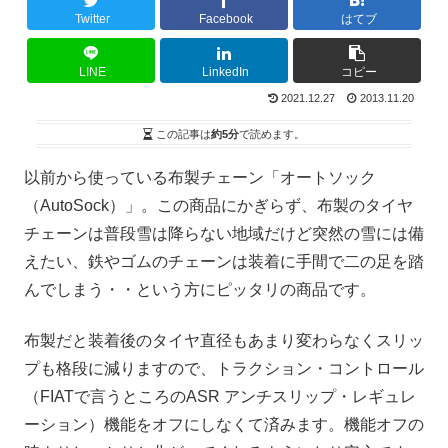
Twitter
Facebook
はてブ
LINE
LinkedIn
コピー
2021.12.27
2013.11.20
この記事は
約5分
で読めます。
以前から使っている布製チェーン「オートソック
（AutoSock）」。この商品にかぎらず、布製のタイヤ
チェーンは普段雪は降らない地域だけど突然の雪には備
えたい、鉄やゴムのチェーンは装着に手間で二の足を踏
んでしまう・・という方にピッタリの商品です。
布製だと装着後のタイヤ直径もあまり変わらなくスリッ
プも格段に減りますので、トラクション・コントロール
（FIATで言うところのASR アンチスリップ・レギュレ
ーション）機能をオフにしなくて済みます。機能オフの