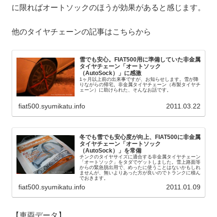
に限ればオートソックのほうが効果があると感じます。
他のタイヤチェーンの記事はこちらから
雪でも安心。FIAT500用に準備していた非金属
タイヤチェーン「オートソック
（AutoSock）」に感激
1ヶ月以上前の出来事ですが、お知らせします。雪が降
りながらの帰宅。非金属タイヤチェーン（布製タイヤチ
ェーン）に助けられた、そんなお話です。
fiat500.syumikatu.info
2011.03.22
冬でも雪でも安心度が向上、FIAT500に非金属
タイヤチェーン「オートソック
（AutoSock）」を常備
チンクのタイヤサイズに適合する非金属タイヤチェーン
「オートソック」をタダでゲットしました。雪上路面等
からの緊急脱出用で、めったに使うことはないかもしれ
ませんが、無いよりあった方が良いのでトランクに積ん
でおきます。
fiat500.syumikatu.info
2011.01.09
【車両データ】