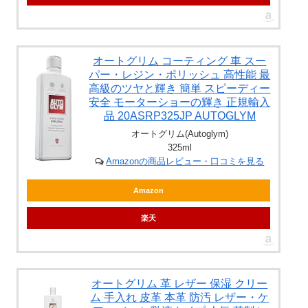
オートグリム コーティング 車 スー
パー・レジン・ポリッシュ 高性能 最
高級のツヤと輝き 簡単 スピーディー
安全 モーターショーの輝き 正規輸入
品 20ASRP325JP AUTOGLYM
オートグリム(Autoglym)
325ml
Amazonの商品レビュー・口コミを見る
Amazon
楽天
オートグリム 革 レザー 保湿 クリー
ム 手入れ 皮革 本革 防汚 レザー・ケ