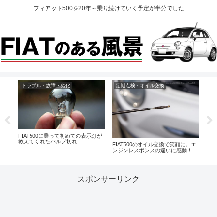
フィアット500を20年～乗り続けていく予定が半分でした
トラブル・故障・劣化
定期点検・オイル交換
オ
ルタ
FIAT500に乗って初めての表示灯が
内装
教えてくれたバルブ切れ
カー
FIAT500のオイル交換で笑顔に。エ
ンジンレスポンスの違いに感動！
スポンサーリンク