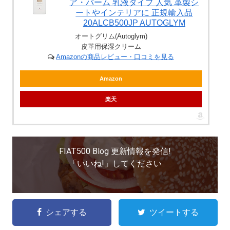
ア・バーム 乳液タイプ 人気 革製シ
ートやインテリアに 正規輸入品
20ALCB500JP AUTOGLYM
オートグリム(Autoglym)
皮革用保湿クリーム
Amazonの商品レビュー・口コミを見る
Amazon
楽天
FIAT500 Blog 更新情報を発信!
「いいね!」してください
シェアする
ツイートする