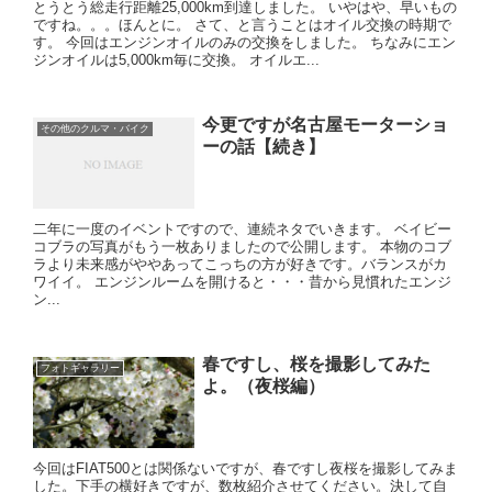
とうとう総走行距離25,000km到達しました。 いやはや、早いもの
ですね。。。ほんとに。 さて、と言うことはオイル交換の時期で
す。 今回はエンジンオイルのみの交換をしました。 ちなみにエン
ジンオイルは5,000km毎に交換。 オイルエ...
今更ですが名古屋モーターショ
その他のクルマ・バイク
ーの話【続き】
二年に一度のイベントですので、連続ネタでいきます。 ベイビー
コブラの写真がもう一枚ありましたので公開します。 本物のコブ
ラより未来感がややあってこっちの方が好きです。バランスがカ
ワイイ。 エンジンルームを開けると・・・昔から見慣れたエンジ
ン...
春ですし、桜を撮影してみた
フォトギャラリー
よ。（夜桜編）
今回はFIAT500とは関係ないですが、春ですし夜桜を撮影してみま
した。下手の横好きですが、数枚紹介させてください。決して自