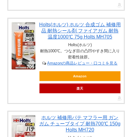
Holts(ホルツ) ホルツ 合成ゴム 補修用
品 耐熱シール剤 ファイアガム 耐熱
温度1000℃ 75g Holts MH705
Holts(ホルツ)
耐熱1000℃。つなぎ目の凸凹やすき間に入り
密着性抜群。
Amazonの商品レビュー・口コミを見る
Amazon
楽天
ホルツ 補修用パテ マフラー用 ガン
ガム チューブタイプ 耐熱700℃ 150g
Holts MH720