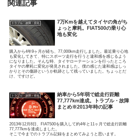
関連記事
7万Kmを越えてタイヤの角がち
トラブル・故障・劣化
ょっと摩耗。FIAT500の乗り心
地も変化
購入から4年9ヶ月が経ち、77,000km走行しました。最近乗り心地
も変化してきて、特にスポーツ走行を行うと違和感を感じるよう
になりました。そんな時、タイヤローテーションを行ったところ
タイヤの摩耗に変化が発見されました。僕の感じた違和感はしっ
かりとその傷跡というか軌跡として残っていました。ちょっとだ
け、ですけど。
納車から5年弱で総走行距離
トラブル・故障・劣化
77,777km達成。トラブル・故障
まとめ※2013年時の記事
2013年12月8日、FIAT500を購入して約4年と11ヶ月で総走行距離
77,777kmを達成しました。
そこで今までのトラブル記録をまとめてみようと思います。