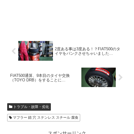
2度ある事は3度ある！？FIAT500のタ
イヤをパンクさせちゃいました…
FIAT500通算、9本目のタイヤ交換
（TOYO DRB）をすることに…
トラブル・故障・劣化
マフラー 錆 穴 ステンレス スチール 腐食
スポンサーリンク