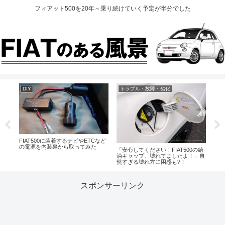
フィアット500を20年～乗り続けていく予定が半分でした
DIY
トラブル・故障・劣化
ト
本革
FIAT500に装着するナビやETCなど
入れ
の電源を内装裏から取ってみた
「安心してください！FIAT500の給
調子
油キャップ、壊れてましたよ！」自
ーを
然すぎる壊れ方に困惑も?！
化！
スポンサーリンク