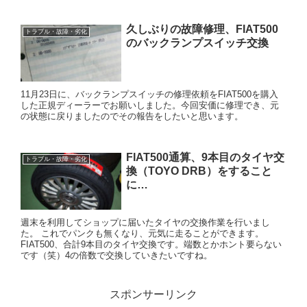
久しぶりの故障修理、FIAT500
トラブル・故障・劣化
のバックランプスイッチ交換
11月23日に、バックランプスイッチの修理依頼をFIAT500を購入
した正規ディーラーでお願いしました。今回安価に修理でき、元
の状態に戻りましたのでその報告をしたいと思います。
FIAT500通算、9本目のタイヤ交
トラブル・故障・劣化
換（TOYO DRB）をすること
に…
週末を利用してショップに届いたタイヤの交換作業を行いまし
た。 これでパンクも無くなり、元気に走ることができます。
FIAT500、合計9本目のタイヤ交換です。端数とかホント要らない
です（笑）4の倍数で交換していきたいですね。
スポンサーリンク