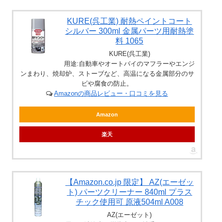
KURE(呉工業) 耐熱ペイントコート
シルバー 300ml 金属パーツ用耐熱塗
料 1065
KURE(呉工業)
用途:自動車やオートバイのマフラーやエンジ
ンまわり、焼却炉、ストーブなど、高温になる金属部分のサ
ビや腐食の防止。
Amazonの商品レビュー・口コミを見る
Amazon
楽天
【Amazon.co.jp 限定】 AZ(エーゼッ
ト) パーツクリーナー 840ml プラス
チック使用可 原液504ml A008
AZ(エーゼット)